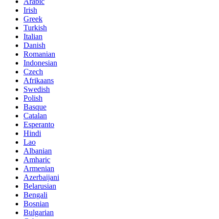
Arabic
Irish
Greek
Turkish
Italian
Danish
Romanian
Indonesian
Czech
Afrikaans
Swedish
Polish
Basque
Catalan
Esperanto
Hindi
Lao
Albanian
Amharic
Armenian
Azerbaijani
Belarusian
Bengali
Bosnian
Bulgarian