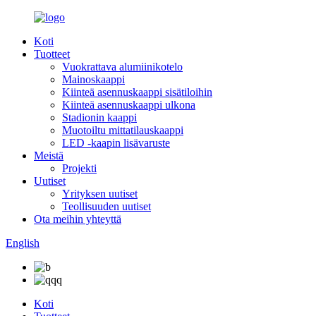
Koti
Tuotteet
Vuokrattava alumiinikotelo
Mainoskaappi
Kiinteä asennuskaappi sisätiloihin
Kiinteä asennuskaappi ulkona
Stadionin kaappi
Muotoiltu mittatilauskaappi
LED -kaapin lisävaruste
Meistä
Projekti
Uutiset
Yrityksen uutiset
Teollisuuden uutiset
Ota meihin yhteyttä
English
Koti