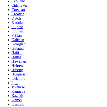
Cebuano
Chichewa
Corsican
Croatian
Dutch
Estonian
Filipino
Finnish
Frisian
Galician
Georgian
Gujarati
Haitian
Hausa
Hawaiian
Hebrew
Hmong
Hungarian
Icelandic
Igbo
Javanese
Kannada
Kazakh
Khmer
Kurdish