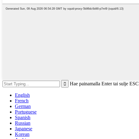
Hae painamalla Enter tai sulje ESC
English
French
German
Portuguese
Spanish
Russian
Japanese
Korean