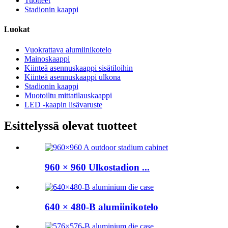
Tuotteet
Stadionin kaappi
Luokat
Vuokrattava alumiinikotelo
Mainoskaappi
Kiinteä asennuskaappi sisätiloihin
Kiinteä asennuskaappi ulkona
Stadionin kaappi
Muotoiltu mittatilauskaappi
LED -kaapin lisävaruste
Esittelyssä olevat tuotteet
960 × 960 Ulkostadion ...
640 × 480-B alumiinikotelo