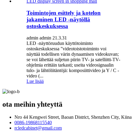
Toimintojen esittely ja kotelon
jakaminen LED -näytöllä
ostoskeskuksessa
admin admin 21.3.31
LED -näyttöruudun käyttötoiminto
ostoskeskuksessa ”videotoistotoiminto voi
näyttää todellisen värin dynaamisen videokuvan;
se voi lähettää suljetun piirin TV- ja satelliitti-TV-
ohjelmia erittäin tarkasti; useita videosignaalin
tulo- ja lähtöliitäntöjä: komposiittivideo ja Y / C -
video (...
Lue lisää
ota meihin yhteyttä
Nro 44 Kengwei Street, Baoan District, Shenzhen City, Kiina
0086-19868115540
rcledcabinet@gmail.com