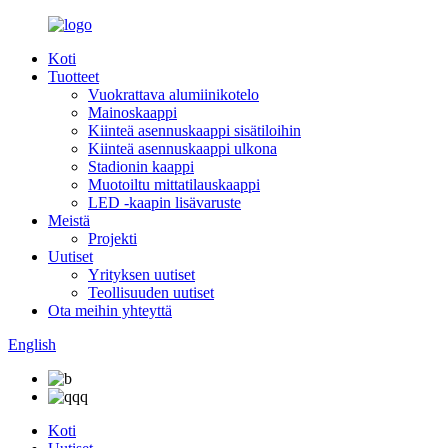
Koti
Tuotteet
Vuokrattava alumiinikotelo
Mainoskaappi
Kiinteä asennuskaappi sisätiloihin
Kiinteä asennuskaappi ulkona
Stadionin kaappi
Muotoiltu mittatilauskaappi
LED -kaapin lisävaruste
Meistä
Projekti
Uutiset
Yrityksen uutiset
Teollisuuden uutiset
Ota meihin yhteyttä
English
Koti