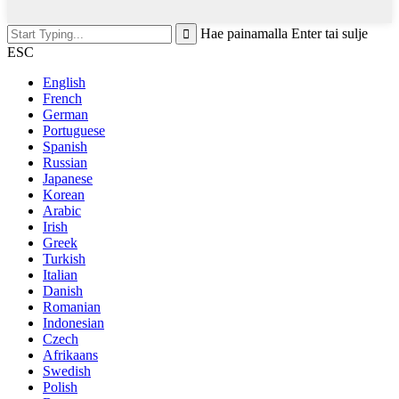
Hae painamalla Enter tai sulje
ESC
English
French
German
Portuguese
Spanish
Russian
Japanese
Korean
Arabic
Irish
Greek
Turkish
Italian
Danish
Romanian
Indonesian
Czech
Afrikaans
Swedish
Polish