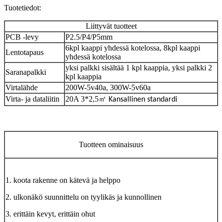
Tuotetiedot:
Liittyvät tuotteet
PCB -levy
P2.5/P4/P5mm
6kpl kaappi yhdessä kotelossa, 8kpl kaappi
Lentotapaus
yhdessä kotelossa
yksi palkki sisältää 1 kpl kaappia, yksi palkki 2
Saranapalkki
kpl kaappia
Virtalähde
200W-5v40a, 300W-5v60a
Virta- ja dataliitin
20A 3*2,5
㎡
Kansallinen standardi
Tuotteen ominaisuus
1. koota rakenne on kätevä ja helppo
2. ulkonäkö suunnittelu on tyylikäs ja kunnollinen
3. erittäin kevyt, erittäin ohut