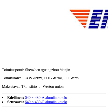
Toimitusportti: Shenzhen /guangzhou /tianjin.
Toimitusaika: EXW -termi, FOB -termi, CIF -termi
Maksutavat: T/T -siirto ， Weston union
Edellinen:
640 × 480-A alumiinikotelo
Seuraava:
640 × 480-C alumiinikotelo