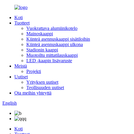
Koti
Tuotteet
Vuokrattava alumiinikotelo
Mainoskaappi
Kiinteä asennuskaappi sisätiloihin
Kiinteä asennuskaappi ulkona
Stadionin kaappi
Muotoiltu mittatilauskaappi
LED -kaapin lisävaruste
Meistä
Projekti
Uutiset
Yrityksen uutiset
Teollisuuden uutiset
Ota meihin yhteyttä
English
Koti