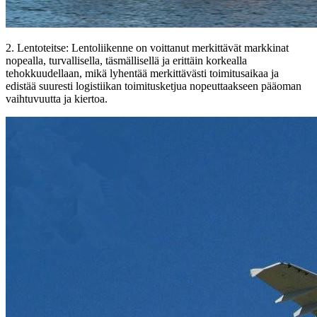
2. Lentoteitse: Lentoliikenne on voittanut merkittävät markkinat
nopealla, turvallisella, täsmällisellä ja erittäin korkealla
tehokkuudellaan, mikä lyhentää merkittävästi toimitusaikaa ja
edistää suuresti logistiikan toimitusketjua nopeuttaakseen pääoman
vaihtuvuutta ja kiertoa.