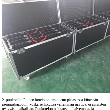
2. puukotelo: Puinen kotelo on tarkoitettu pääasiassa kiinteään
asennuskaappiin, koska se liikuttaa vähemmän näyttöä, useimmiten
pysyvästi paikallaan. Puukotelon pakkaus on halvempaa, ja