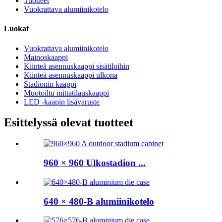
Tuotteet
Vuokrattava alumiinikotelo
Luokat
Vuokrattava alumiinikotelo
Mainoskaappi
Kiinteä asennuskaappi sisätiloihin
Kiinteä asennuskaappi ulkona
Stadionin kaappi
Muotoiltu mittatilauskaappi
LED -kaapin lisävaruste
Esittelyssä olevat tuotteet
960 × 960 Ulkostadion ...
640 × 480-B alumiinikotelo